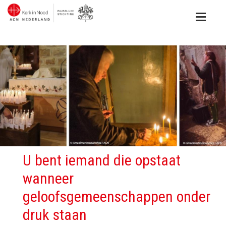
U bent iemand die opstaat
wanneer
geloofsgemeenschappen onder
druk staan