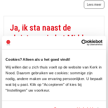
Lees meer
Ja, ik sta naast de
christenen in het Midden-
Oosten
Cookies? Alleen als u het goed vindt!
€ 15
€ 30
€ 50
Wij willen dat u zich thuis voelt op de website van Kerk in
Nood. Daarom gebruiken we cookies: sommige zijn
nodig, andere maken uw ervaring persoonlijker. U bepaalt
Ander bedrag: €
wat bij u past. Klik op “Accepteren” of kies bij
“Instellingen” uw voorkeur.
Ja ik meld me graag aan voor de digitale