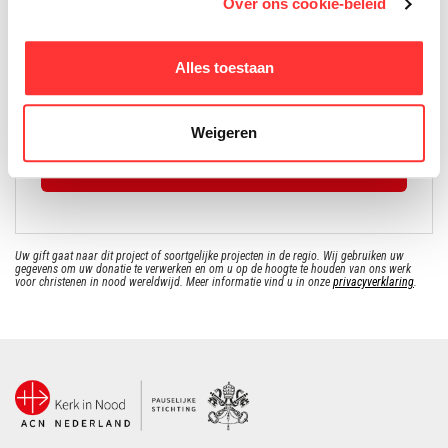
Over ons cookie-beleid
nieuwsbrief
Doneer veilig en snel met iDEAL | Wero of
Alles toestaan
creditcard. Betalingen worden afgehandeld door
betalingsprovider "Mollie".
Weigeren
ik doneer eenmalig
50
Uw gift gaat naar dit project of soortgelijke projecten in de regio. Wij gebruiken uw
gegevens om uw donatie te verwerken en om u op de hoogte te houden van ons werk
voor christenen in nood wereldwijd. Meer informatie vind u in onze
privacyverklaring
.