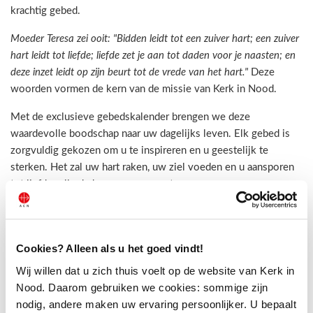
krachtig gebed.
Moeder Teresa zei ooit: "Bidden leidt tot een zuiver hart; een zuiver
hart leidt tot liefde; liefde zet je aan tot daden voor je naasten; en
deze inzet leidt op zijn beurt tot de vrede van het hart."
Deze
woorden vormen de kern van de missie van Kerk in Nood.
Met de exclusieve gebedskalender brengen we deze
waardevolle boodschap naar uw dagelijks leven. Elk gebed is
zorgvuldig gekozen om u te inspireren en u geestelijk te
sterken. Het zal uw hart raken, uw ziel voeden en u aansporen
tot liefdevolle daden voor uw naasten.
Het abonnement op de digitale gebedskalender is gratis. Via het
formulier kunt u zich erop abonneren.
Cookies? Alleen als u het goed vindt!
Wij willen dat u zich thuis voelt op de website van Kerk in
Lees meer
Nood. Daarom gebruiken we cookies: sommige zijn
nodig, andere maken uw ervaring persoonlijker. U bepaalt